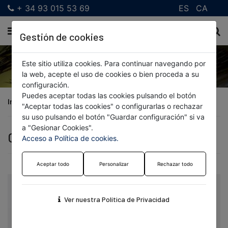
+ 34 93 015 53 69
ES
CA
Gestión de cookies
Este sitio utiliza cookies. Para continuar navegando por
CEPILLOS PLUMAS DE AVESTRUZ
la web, acepte el uso de cookies o bien proceda a su
configuración.
Puedes aceptar todas las cookies pulsando el botón
Cepillos PLUMAS DE AVESTRUZ
Inicio
Productos
"Aceptar todas las cookies" o configurarlas o rechazar
su uso pulsando el botón "Guardar configuración" si va
a "Gesionar Cookies".
Cepillos PLUMAS DE AVESTRUZ
Acceso a Política de cookies.
Aceptar todo
Personalizar
Rechazar todo
Ver nuestra Política de Privacidad