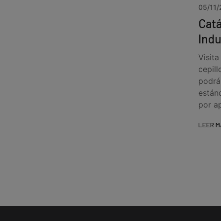
05/11/
Catá
Indu
Visit
cepill
podrá
están
por ap
LEER M