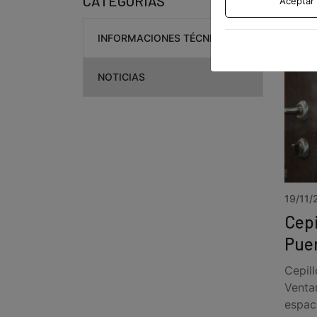
CATEGORÍAS
Aceptar
INFORMACIONES TÉCNICAS
NOTICIAS
19/11/
Cepi
Puer
Cepil
Venta
espac