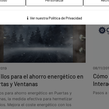
 todo
Personalizar
Rech
Ver nuestra Política de Privacidad
08/11/20
2019
Cómo u
llos para el ahorro energético en
Intera
tas y Ventanas
Pasos a 
los para ahorro energético en Puertas y
nas, la medida efectiva para hermetizar
ios. Mejora el coste energético con los