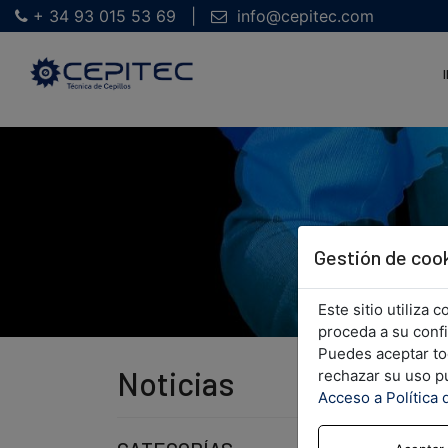
+ 34 93 015 53 69
info@cepitec.com
Gestión de coo
Este sitio utiliza
proceda a su conf
Puedes aceptar tod
Noticias
rechazar su uso pu
Acceso a Política 