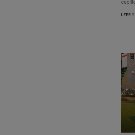
cepil
LEER M