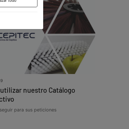
azar todo
19
tilizar nuestro Catálogo
ctivo
seguir para sus peticiones